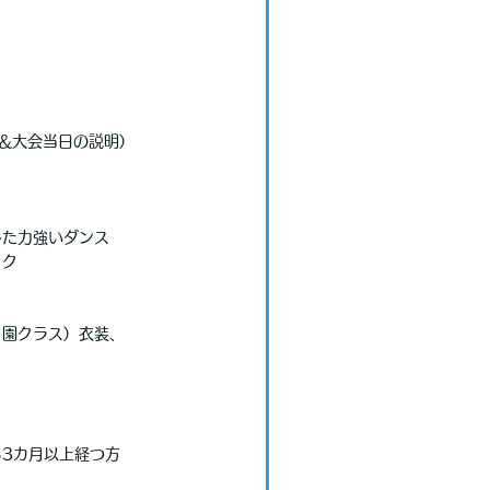
影＆大会当日の説明）
した力強いダンス
ック
、園クラス）衣装、
3カ月以上経つ方