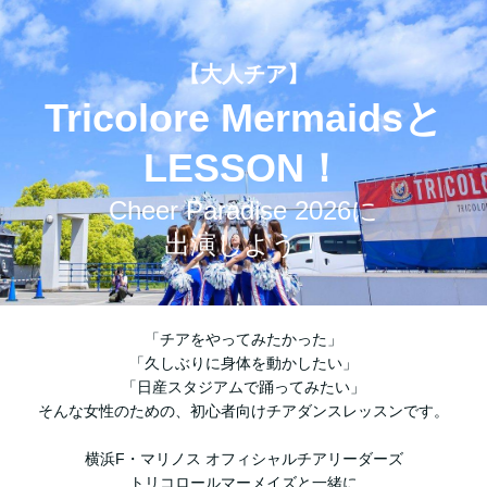
【大人チア】
Tricolore Mermaidsと
LESSON！
Cheer Paradise 2026に
出演しよう！
「チアをやってみたかった」
「久しぶりに身体を動かしたい」
「日産スタジアムで踊ってみたい」
そんな女性のための、初心者向けチアダンスレッスンです。
横浜F・マリノス オフィシャルチアリーダーズ
トリコロールマーメイズと一緒に